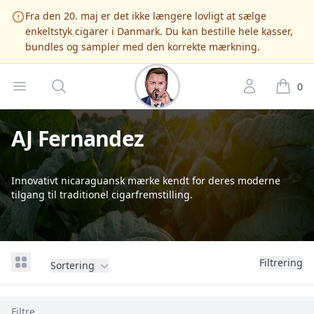
Fra den 20. maj er det ikke længere lovligt at sælge
enkeltstyk cigarer i Danmark. Du kan bestille hele kasser,
bundles og sampler med den korrekte mærkning.
Cigarshop.dk
Open menu
Søg
Account
it
0
AJ Fernandez
Innovativt nicaraguansk mærke kendt for deres moderne
tilgang til traditionel cigarfremstilling.
View grid
Filtrering
Sortering
, aktive
Filtre