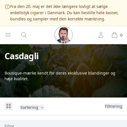
Fra den 20. maj er det ikke længere lovligt at sælge
enkeltstyk cigarer i Danmark. Du kan bestille hele kasser,
bundles og sampler med den korrekte mærkning.
Cigarshop.dk
Open menu
Søg
Account
it
0
Casdagli
Boutique-mærke kendt for deres eksklusive blandinger og
høje kvalitet.
View grid
Filtrering
Sortering
, aktive
Filtre