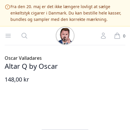
Fra den 20. maj er det ikke længere lovligt at sælge
enkeltstyk cigarer i Danmark. Du kan bestille hele kasser,
bundles og sampler med den korrekte mærkning.
Cigarshop.dk
Open menu
Søg
Account
it
0
Oscar Valladares
Altar Q by Oscar
148,00 kr
Billede