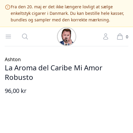
Fra den 20. maj er det ikke længere lovligt at sælge
enkeltstyk cigarer i Danmark. Du kan bestille hele kasser,
bundles og sampler med den korrekte mærkning.
Cigarshop.dk
Open menu
Søg
Account
it
0
Ashton
La Aroma del Caribe Mi Amor
Robusto
96,00 kr
Billede