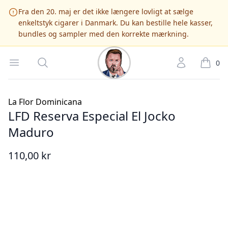
Fra den 20. maj er det ikke længere lovligt at sælge
enkeltstyk cigarer i Danmark. Du kan bestille hele kasser,
bundles og sampler med den korrekte mærkning.
Cigarshop.dk
Open menu
Søg
Account
it
0
La Flor Dominicana
LFD Reserva Especial El Jocko
Maduro
110,00 kr
Billede