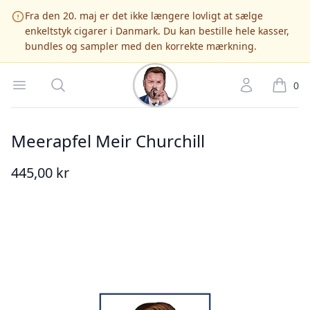
Fra den 20. maj er det ikke længere lovligt at sælge
enkeltstyk cigarer i Danmark. Du kan bestille hele kasser,
bundles og sampler med den korrekte mærkning.
Cigarshop.dk
Open menu
Søg
Account
it
0
Meerapfel Meir Churchill
445,00 kr
Billede