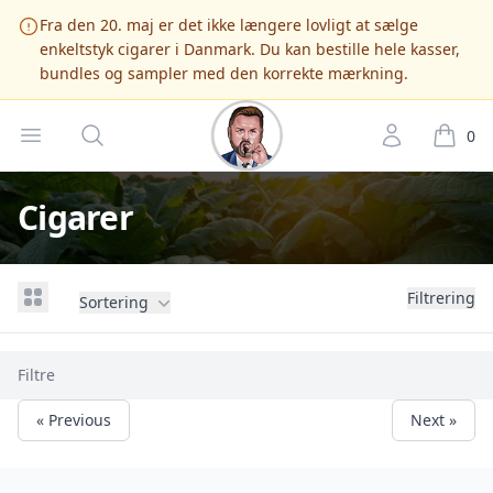
Fra den 20. maj er det ikke længere lovligt at sælge
enkeltstyk cigarer i Danmark. Du kan bestille hele kasser,
bundles og sampler med den korrekte mærkning.
Cigarshop.dk
Open menu
Søg
Account
it
0
Cigarer
View grid
Filtrering
Sortering
, aktive
Filtre
« Previous
Next »